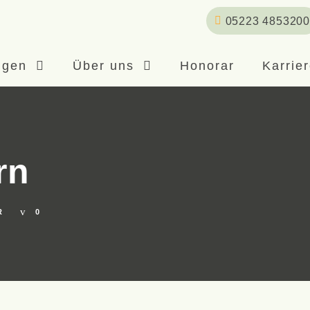
05223 4853200
ngen
Über uns
Honorar
Karrie
rn
R
0