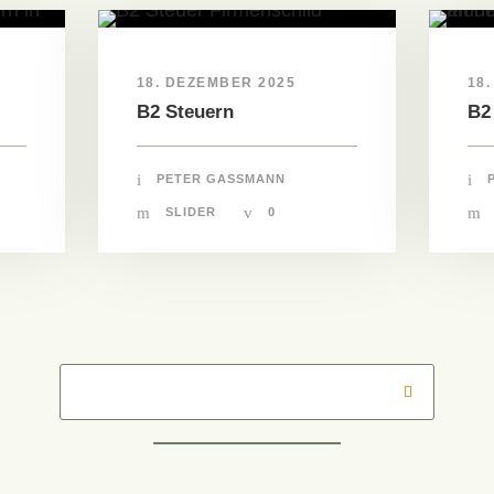
18. DEZEMBER 2025
18
B2 Steuern
B2
PETER GASSMANN
SLIDER
0