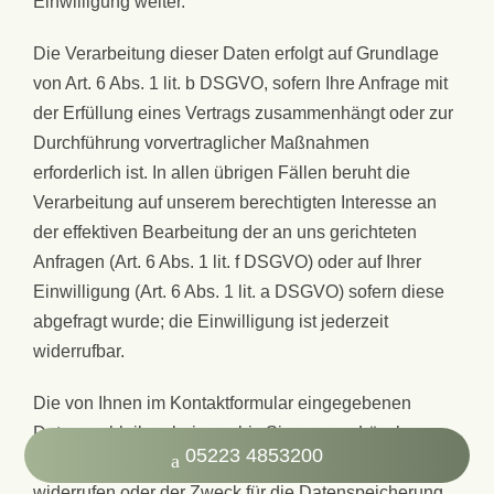
Einwilligung weiter.
Die Verarbeitung dieser Daten erfolgt auf Grundlage
von Art. 6 Abs. 1 lit. b DSGVO, sofern Ihre Anfrage mit
der Erfüllung eines Vertrags zusammenhängt oder zur
Durchführung vorvertraglicher Maßnahmen
erforderlich ist. In allen übrigen Fällen beruht die
Verarbeitung auf unserem berechtigten Interesse an
der effektiven Bearbeitung der an uns gerichteten
Anfragen (Art. 6 Abs. 1 lit. f DSGVO) oder auf Ihrer
Einwilligung (Art. 6 Abs. 1 lit. a DSGVO) sofern diese
abgefragt wurde; die Einwilligung ist jederzeit
widerrufbar.
Die von Ihnen im Kontaktformular eingegebenen
Daten verbleiben bei uns, bis Sie uns zur Löschung
05223 4853200
auffordern, Ihre Einwilligung zur Speicherung
widerrufen oder der Zweck für die Datenspeicherung